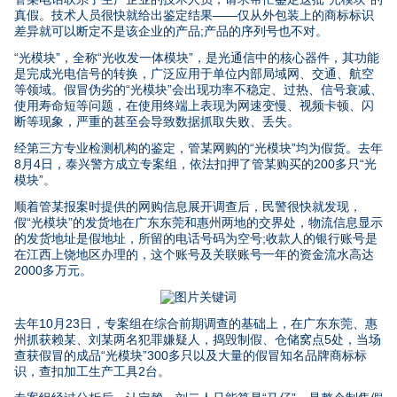
真假。技术人员很快就给出鉴定结果——仅从外包装上的商标标识
差异就可以断定不是该企业的产品;产品的序列号也不对。
“光模块”，全称“光收发一体模块”，是光通信中的核心器件，其功能
是完成光电信号的转换，广泛应用于单位内部局域网、交通、航空
等领域。假冒伪劣的“光模块”会出现功率不稳定、过热、信号衰减、
使用寿命短等问题，在使用终端上表现为网速变慢、视频卡顿、闪
断等现象，严重的甚至会导致数据抓取失败、丢失。
经第三方专业检测机构的鉴定，管某网购的“光模块”均为假货。去年
8月4日，泰兴警方成立专案组，依法扣押了管某购买的200多只“光
模块”。
顺着管某报案时提供的网购信息展开调查后，民警很快就发现，
假“光模块”的发货地在广东东莞和惠州两地的交界处，物流信息显示
的发货地址是假地址，所留的电话号码为空号;收款人的银行账号是
在江西上饶地区办理的，这个账号及关联账号一年的资金流水高达
2000多万元。
去年10月23日，专案组在综合前期调查的基础上，在广东东莞、惠
州抓获赖某、刘某两名犯罪嫌疑人，捣毁制假、仓储窝点5处，当场
查获假冒的成品“光模块”300多只以及大量的假冒知名品牌商标标
识，查扣加工生产工具2台。