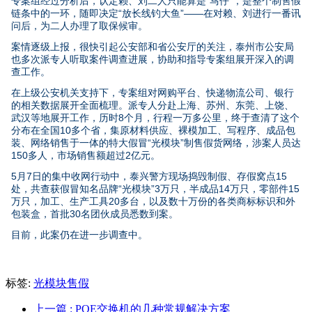
专案组经过分析后，认定赖、刘二人只能算是“马仔”，是整个制售假
链条中的一环，随即决定“放长线钓大鱼”——在对赖、刘进行一番讯
问后，为二人办理了取保候审。
案情逐级上报，很快引起公安部和省公安厅的关注，泰州市公安局
也多次派专人听取案件调查进展，协助和指导专案组展开深入的调
查工作。
在上级公安机关支持下，专案组对网购平台、快递物流公司、银行
的相关数据展开全面梳理。派专人分赴上海、苏州、东莞、上饶、
武汉等地展开工作，历时8个月，行程一万多公里，终于查清了这个
分布在全国10多个省，集原材料供应、裸模加工、写程序、成品包
装、网络销售于一体的特大假冒“光模块”制售假货网络，涉案人员达
150多人，市场销售额超过2亿元。
5月7日的集中收网行动中，泰兴警方现场捣毁制假、存假窝点15
处，共查获假冒知名品牌“光模块”3万只，半成品14万只，零部件15
万只，加工、生产工具20多台，以及数十万份的各类商标标识和外
包装盒，首批30名团伙成员悉数到案。
目前，此案仍在进一步调查中。
标签:
光模块售假
上一篇
: POE交换机的几种常规解决方案