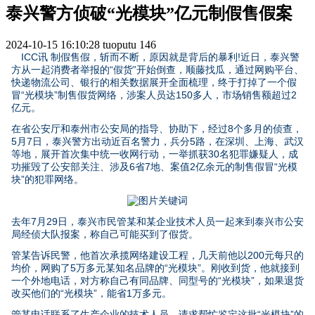
泰兴警方侦破“光模块”亿元制假售假案
2024-10-15 16:10:28
tuoputu
146
ICC讯 制假售假，斩而不断，原因就是背后的暴利!近日，泰兴警
方从一起消费者举报的“假货”开始倒查，顺藤找瓜，通过网购平台、
快递物流公司、银行的相关数据展开全面梳理，终于打掉了一个假
冒“光模块”制售假货网络，涉案人员达150多人，市场销售额超过2
亿元。
在省公安厅和泰州市公安局的指导、协助下，经过8个多月的侦查，
5月7日，泰兴警方出动近百名警力，兵分5路，在深圳、上海、武汉
等地，展开首次集中统一收网行动，一举抓获30名犯罪嫌疑人，成
功摧毁了公安部关注、涉及6省7地、案值2亿余元的制售假冒“光模
块”的犯罪网络。
去年7月29日，泰兴市民管某和某企业技术人员一起来到泰兴市公安
局经侦大队报案，称自己可能买到了假货。
管某告诉民警，他首次承揽网络建设工程，几天前他以200元每只的
均价，网购了5万多元某知名品牌的“光模块”。刚收到货，他就接到
一个外地电话，对方称自己有同品牌、同型号的“光模块”，如果退货
改买他们的“光模块”，能省1万多元。
管某电话联系了生产企业的技术人员，请求帮忙鉴定这批“光模块”的