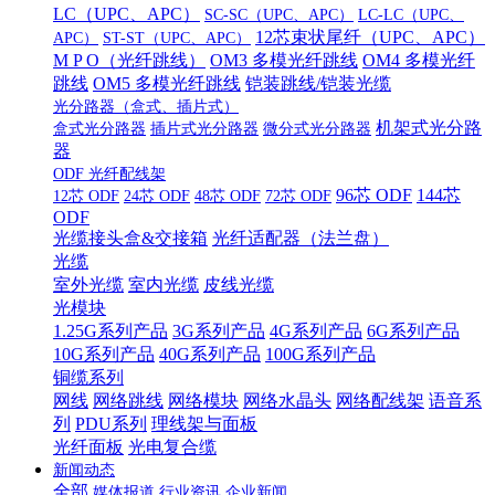
LC（UPC、APC）
SC-SC（UPC、APC）
LC-LC（UPC、
12芯束状尾纤（UPC、APC）
APC）
ST-ST（UPC、APC）
M P O（光纤跳线）
OM3 多模光纤跳线
OM4 多模光纤
跳线
OM5 多模光纤跳线
铠装跳线/铠装光缆
光分路器（盒式、插片式）
机架式光分路
盒式光分路器
插片式光分路器
微分式光分路器
器
ODF 光纤配线架
96芯 ODF
144芯
12芯 ODF
24芯 ODF
48芯 ODF
72芯 ODF
ODF
光缆接头盒&交接箱
光纤适配器（法兰盘）
光缆
室外光缆
室内光缆
皮线光缆
光模块
1.25G系列产品
3G系列产品
4G系列产品
6G系列产品
10G系列产品
40G系列产品
100G系列产品
铜缆系列
网线
网络跳线
网络模块
网络水晶头
网络配线架
语音系
列
PDU系列
理线架与面板
光纤面板
光电复合缆
新闻动态
全部
媒体报道
行业资讯
企业新闻