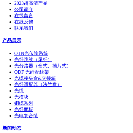
2023超高清产品
公司简介
在线留言
在线反馈
联系我们
产品展示
OTN光传输系统
光纤跳线（尾纤）
光分路器（盒式、插片式）
ODF 光纤配线架
光缆接头盒&交接箱
光纤适配器（法兰盘）
光缆
光模块
铜缆系列
光纤面板
光电复合缆
新闻动态