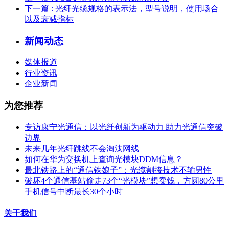
下一篇
: 光纤光缆规格的表示法，型号说明，使用场合
以及衰减指标
新闻动态
媒体报道
行业资讯
企业新闻
为您推荐
专访康宁光通信：以光纤创新为驱动力 助力光通信突破
边界
未来几年光纤跳线不会淘汰网线
如何在华为交换机上查询光模块DDM信息？
最北铁路上的“通信铁娘子”：光缆割接技术不输男性
破坏4个通信基站偷走73个“光模块”想卖钱，方圆80公里
手机信号中断最长30个小时
关于我们